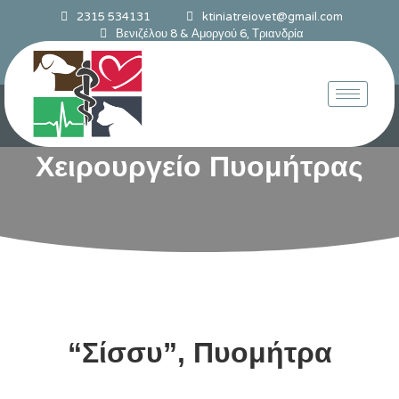
2315 534131
ktiniatreiovet@gmail.com
Βενιζέλου 8 & Αμοργού 6, Τριανδρία
Χειρουργείο Πυομήτρας
“Σίσσυ”,
Πυομήτρα