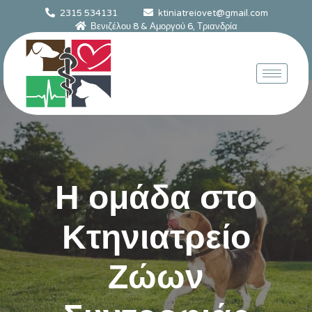
2315 534131
ktiniatreiovet@gmail.com
Βενιζέλου 8 & Αμοργού 6, Τριανδρία
Η ομάδα στο
Κτηνιατρείο
Ζώων