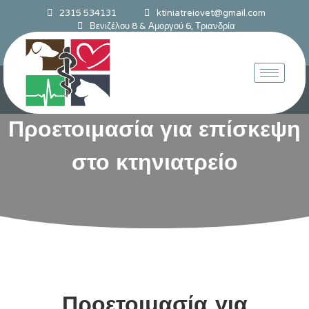
2315 534131
ktiniatreiovet@gmail.com
Βενιζέλου 8 & Αμοργού 6, Τριανδρία
Προετοιμασία για επίσκεψη
στο κτηνιατρείο
Προετοιμασία για