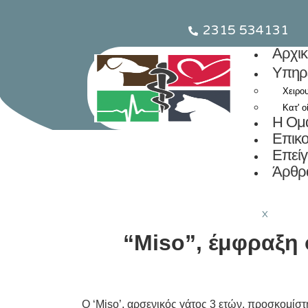
2315 534131
Αρχικ
Υπηρ
Χειρο
Κατ’ ο
Η Ομ
Επικο
Επείγ
Άρθρ
X
“Miso”, έμφραξη
Ο ‘Miso’, αρσενικός γάτος 3 ετών, προσκομί