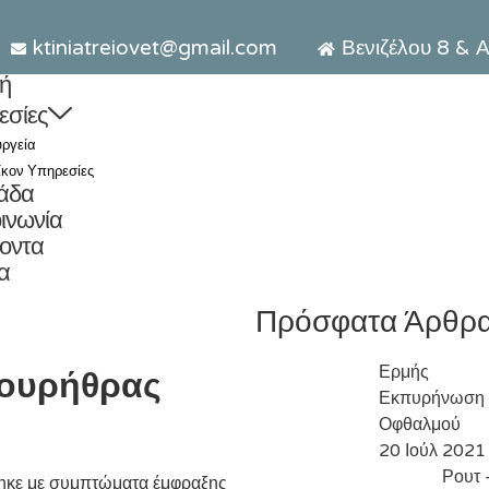
ktiniatreiovet@gmail.com
Βενιζέλου 8 & 
ή
εσίες
υργεία
ίκον Υπηρεσίες
άδα
ινωνία
Έμφραξη Ουρήθρας
οντα
α
Πρόσφατα Άρθρ
Ερμής
 ουρήθρας
Εκπυρήνωση
Οφθαλμού
20 Ιούλ 2021
Ρουτ 
στηκε με συμπτώματα έμφραξης