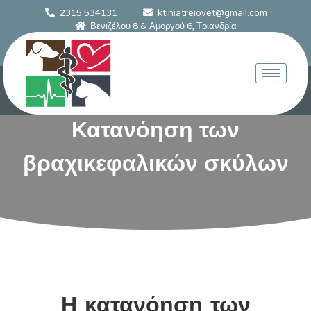
2315 534131
ktiniatreiovet@gmail.com
Βενιζέλου 8 & Αμοργού 6, Τριανδρία
Κατανόηση των
βραχικεφαλικών σκύλων
Η κατανόηση των