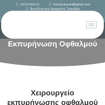
2315 534131
ktiniatreiovet@gmail.com
Βενιζέλου 8 & Αμοργού 6, Τριανδρία
Εκπυρήνωση Οφθαλμού
Χειρουργείο
εκπυρήνωσης οφθαλμού