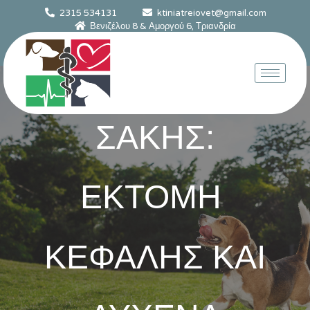
2315 534131
ktiniatreiovet@gmail.com
Βενιζέλου 8 & Αμοργού 6, Τριανδρία
ΣΑΚΗΣ:
ΕΚΤΟΜΗ
ΚΕΦΑΛΗΣ KAI